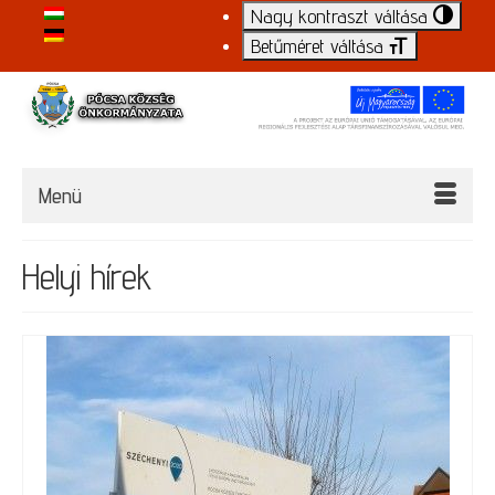
Nagy kontraszt váltása
Betűméret váltása
Menü
Helyi hírek