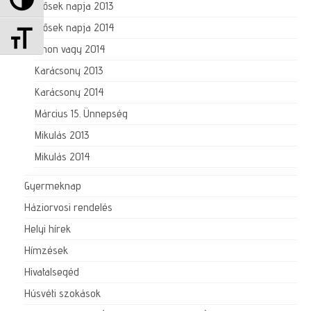
Idősek napja 2013
Betűméret váltása
Idősek napja 2014
Itthon vagy 2014
Karácsony 2013
Karácsony 2014
Március 15. Ünnepség
Mikulás 2013
Mikulás 2014
Gyermeknap
Háziorvosi rendelés
Helyi hírek
Hímzések
Hivatalsegéd
Húsvéti szokások