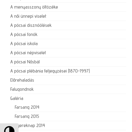
A menyasszony öltözéke
A női ünnepi viselet
A pócsai disznóölések
A pócsai fonók
A pócsai iskola
A pócsai népviselet
A pócsai Nősbál
A pócsai plébánia feljegyzései (1870-1997)
Előrehaladás
Falugondnok
Galéria
Farsang 2014
Farsang 2015
Gyereknap 2014
Nagy kontraszt váltása