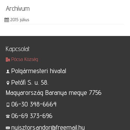
Archívum
2015 július
Kapcsolat
Pócsa Község
Polgármesteri hivatal
Petőfi S. u. 58.
Magyarország Baranya megye 7756
06-30 348-6664
06-69 373-696
nyisztorsandor@freemail.hu