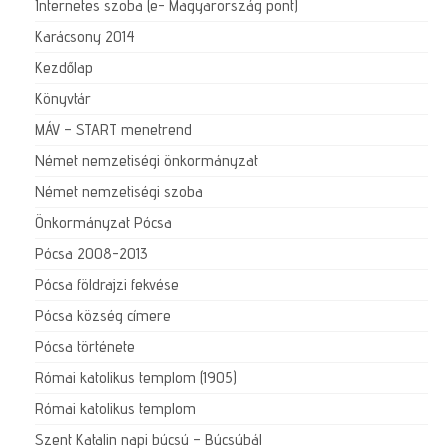
Internetes szoba (e- Magyarország pont)
Karácsony 2014
Kezdőlap
Könyvtár
MÁV – START menetrend
Német nemzetiségi önkormányzat
Német nemzetiségi szoba
Önkormányzat Pócsa
Pócsa 2008-2013
Pócsa földrajzi fekvése
Pócsa község címere
Pócsa története
Római katolikus templom (1905)
Római katolikus templom
Szent Katalin napi búcsú – Búcsúbál