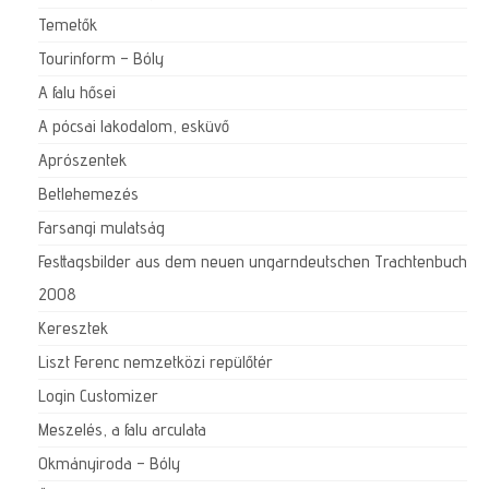
Temetők
Tourinform – Bóly
A falu hősei
A pócsai lakodalom, esküvő
Aprószentek
Betlehemezés
Farsangi mulatság
Festtagsbilder aus dem neuen ungarndeutschen Trachtenbuch
2008
Keresztek
Liszt Ferenc nemzetközi repülőtér
Login Customizer
Meszelés, a falu arculata
Okmányiroda – Bóly