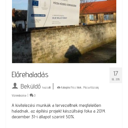
17
Előrehaladás
JÚL 2015
Beküldő
|
kazsolti
Kategória
Friss hírek
,
Pócsa Község
Vízrendezése
|
0
A kivitelezési munkák a tervezettnek megfelelően
haladnak, az építési projekt készültségi foka a 2014.
december 31-i állapot szerint 50%.