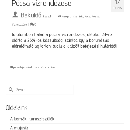
17
Pócsa vízrendezése
JÚL 2015
Beküldő
|
kazsolti
Kategória
Friss hírek
,
Pócsa Község
Vízrendezése
|
0
Jó ütemben halad a pócsai vízrendezés, október 31-re
elérte a 25%-os készültségi szintet. Így a beruházás
előreláthatólag tartani tudja a kitűzött befejezési határidőt!
pócsa fejlesztések
,
pócsa vízrendezése
Search
for:
Oldalaink
A komák, keresztszülők
A májusfa