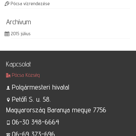
Pócsa vízrendezése
Archívum
2015 július
Kapcsolat
Pócsa Község
Polgármesteri hivatal
Petőfi S. u. 58.
Magyarország Baranya megye 7756
06-30 348-6664
06-69 373-696