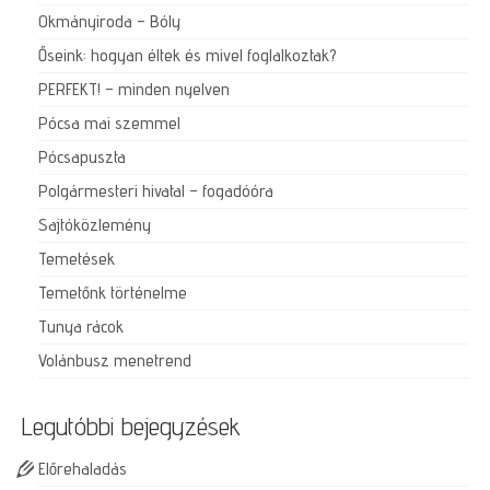
Okmányiroda – Bóly
Őseink: hogyan éltek és mivel foglalkoztak?
PERFEKT! – minden nyelven
Pócsa mai szemmel
Pócsapuszta
Polgármesteri hivatal – fogadóóra
Sajtóközlemény
Temetések
Temetőnk történelme
Tunya rácok
Volánbusz menetrend
Legutóbbi bejegyzések
Előrehaladás