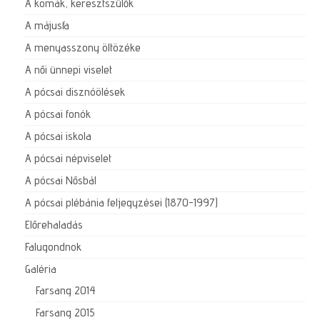
A komák, keresztszülők
A májusfa
A menyasszony öltözéke
A női ünnepi viselet
A pócsai disznóölések
A pócsai fonók
A pócsai iskola
A pócsai népviselet
A pócsai Nősbál
A pócsai plébánia feljegyzései (1870-1997)
Előrehaladás
Falugondnok
Galéria
Farsang 2014
Farsang 2015