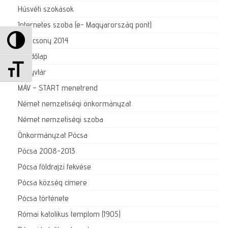
Húsvéti szokások
Internetes szoba (e- Magyarország pont)
Nagy kontraszt váltása
Karácsony 2014
Kezdőlap
Betűméret váltása
Könyvtár
MÁV – START menetrend
Német nemzetiségi önkormányzat
Német nemzetiségi szoba
Önkormányzat Pócsa
Pócsa 2008-2013
Pócsa földrajzi fekvése
Pócsa község címere
Pócsa története
Római katolikus templom (1905)