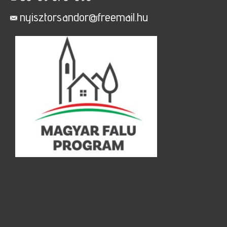
nyisztorsandor@freemail.hu