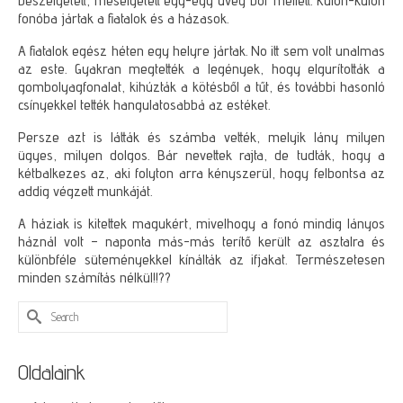
beszélgetett, mesélgetett egy-egy üveg bor mellett. Külön-külön
fonóba jártak a fiatalok és a házasok.
A fiatalok egész héten egy helyre jártak. No itt sem volt unalmas
az este. Gyakran megtették a legények, hogy elgurították a
gombolyagfonalat, kihúzták a kötésből a tűt, és további hasonló
csínyekkel tették hangulatosabbá az estéket.
Persze azt is látták és számba vették, melyik lány milyen
ügyes, milyen dolgos. Bár nevettek rajta, de tudták, hogy a
kétbalkezes az, aki folyton arra kényszerül, hogy felbontsa az
addig végzett munkáját.
A háziak is kitettek magukért, mivelhogy a fonó mindig lányos
háznál volt – naponta más-más terítő került az asztalra és
különbféle süteményekkel kínálták az ifjakat. Természetesen
minden számítás nélkül!!??
Search
for:
Oldalaink