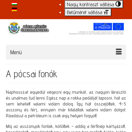
Nagy kontraszt váltása
Betűméret váltása
Menü
A pócsai fonók
Naphosszat egyedül végezni egy munkát, az nagyon fárasztó
és unalmas tud lenni. Egész nap a rokka pedálját taposni, hát az
sem lehetett valami vidám dolog. Így hát összejöttek, 4-5
asszony és férj, ennyien már kitaláltak valami vidám dolgot.
Ráadásul a petróleum is csak egy helyen fogyott.
Míg az asszonyok fontak, kötöttek – addig a férfinép kártyázott,