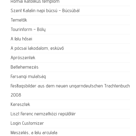
Római katolikus templom
Szent Katalin napi búcsú – Búcsúbál
Temetők
Tourinform – Bóly
A falu hősei
A pócsai lakodalom, esküvő
Aprószentek
Betlehemezés
Farsangi mulatság
Festtagsbilder aus dem neuen ungarndeutschen Trachtenbuch
2008
Keresztek
Liszt Ferenc nemzetközi repülőtér
Login Customizer
Meszelés, a falu arculata