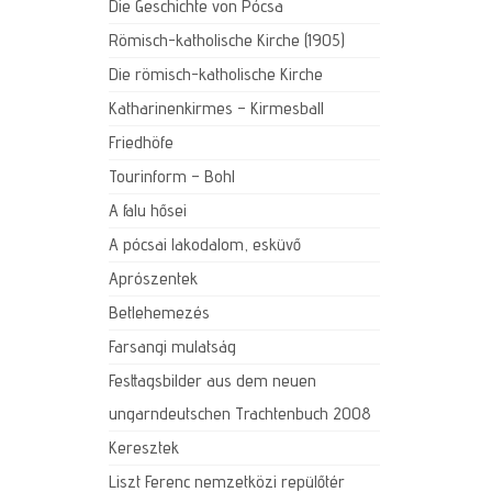
Die Geschichte von Pócsa
Römisch-katholische Kirche (1905)
Die römisch-katholische Kirche
Katharinenkirmes – Kirmesball
Friedhöfe
Tourinform – Bohl
A falu hősei
A pócsai lakodalom, esküvő
Aprószentek
Betlehemezés
Farsangi mulatság
Festtagsbilder aus dem neuen
ungarndeutschen Trachtenbuch 2008
Keresztek
Liszt Ferenc nemzetközi repülőtér