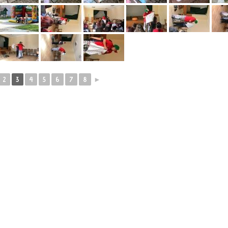
2
3
4
5
6
7
8
►