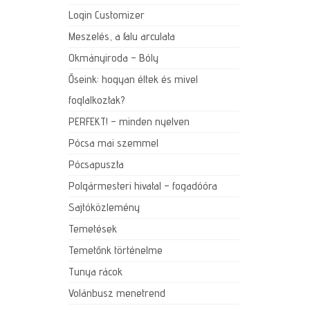
Login Customizer
Meszelés, a falu arculata
Okmányiroda – Bóly
Őseink: hogyan éltek és mivel
foglalkoztak?
PERFEKT! – minden nyelven
Pócsa mai szemmel
Pócsapuszta
Polgármesteri hivatal – fogadóóra
Sajtóközlemény
Temetések
Temetőnk történelme
Tunya rácok
Volánbusz menetrend