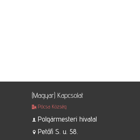
(Magyar) Kapcsolat
Pócsa Község
Polgármesteri hivatal
Petőfi S. u. 58.