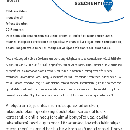
RENDSZERE
Több korábban
megvalósult
fejlesztés után,
2014 nyarán
Pócsa község önkormányzata újabb projektet indított el. Megkezdték azt a
munkát, melynek keretében a csapadékvíz-elvezetést oldják meg a településen,
ezáltal megelőzve a károkat, melyeket az újabb vízelöntések okoznának.
Pócsa község belterülete a Dél-baranyai dombság kistájhoz tartozó domboldalak között található.
A község kül- és belterületére hulló csapadékvizeket a Karasica-vízfolyás vezeti el, illetve a meglevő
csapadékvíz-csatornahálózaton keresztül folynak le. Azonban a jelenlegi elvezetések nem
megfelelőek, alkalmatlanok arra, hogy a keletkező vizeket káresemény-mentesen „tüntessék el”. A
másik jelentős probléma, hogy a keleti dombokról érkező vizek rendezetlenül jutnak a befogadóba,
így a hirtelen keletkező, nagy mennyiségű lefolyó víz rendszeresen elönti a belterületet. E gyakran
jellemző rendezetlen állapotok pedig veszélyeztetik az ott lakók élet- és va
gyonbiztonságát.
A felgyülemlő, jelentős mennyiségű víz udvarokon,
lakóépületeken, gazdasági épületeken keresztül folyik
keresztül, elönti a nagy forgalmat bonyolító utat, ezáltal
lehetetlenné teszi a gyalogos közlekedést, továbbá tekintélyes
mennyiségű iszappal borítja be a környező ingatlanokat. Pócsa