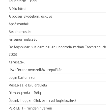
Tourinform – Bohl
A falu hősei
A pócsai lakodalom, esküvő
Aprószentek
Betlehemezés
Farsangi mulatság
Festtagsbilder aus dem neuen ungarndeutschen Trachtenbuch
2008
Keresztek
Liszt Ferenc nemzetközi repülőtér
Login Customizer
Meszelés, a falu arculata
Okmányiroda – Bóly
Őseink: hogyan éltek és mivel foglalkoztak?
PERFEKT! – minden nyelven