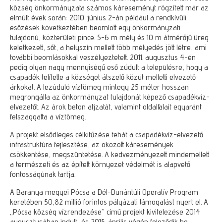
község önkormányzata számos káreseményt rögzített már az
elmúlt évek során: 2010. június 2-án például a rendkívüli
esőzések következtében beomlott egy önkormányzati
tulajdonú, közterületi pince. 5-6 m mély és 10 m átmérőjű üreg
keletkezett, sőt, a helyszín mellett több mélyedés jött létre, ami
további beomlásokkal veszélyeztetett. 2011. augusztus 4-én
pedig olyan nagy mennyiségű eső zúdult a településre, hogy a
csapadék telítette a községet átszelő közút melletti elvezető
árkokat. A lezúduló víztömeg mintegy 25 méter hosszan
megrongálta az önkormányzat tulajdonát képező csapadékvíz-
elvezetőt. Az árok beton aljzatát, valamint oldalfalait egyaránt
felszaggatta a víztömeg.
A projekt elsődleges célkitűzése tehát a csapadékvíz-elvezető
infrastruktúra fejlesztése, az okozott káresemények
csökkentése, megszüntetése. A kedvezményezett mindemellett
a természeti és az épített környezet védelmét is alapvető
fontosságúnak tartja.
A Baranya megyei Pócsa a Dél-Dunántúli Operatív Program
keretében 50,82 millió forintos pályázati támogatást nyert el. A
„Pócsa község vízrendezése” című projekt kivitelezése 2014
augusztusában indult, és 2015. április végén fejeződik be.