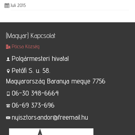
Juli 2015
(Magyar) Kapcsolat
Pócsa Község
Polgármesteri hivatal
Petőfi S. u. 58.
Magyarország Baranya megye 7756
06-30 348-6664
06-69 373-696
nyisztorsandor@freemail.hu