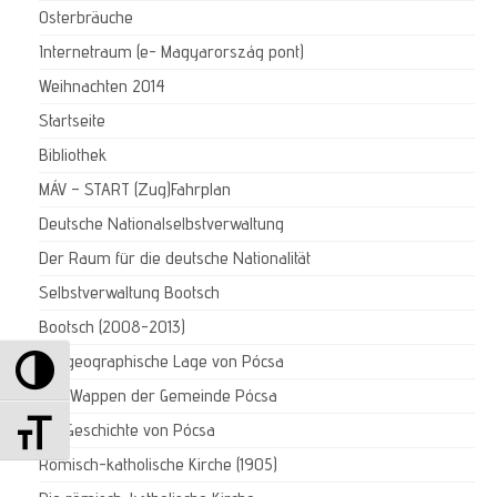
Osterbräuche
Internetraum (e- Magyarország pont)
Weihnachten 2014
Startseite
Bibliothek
MÁV – START (Zug)Fahrplan
Deutsche Nationalselbstverwaltung
Der Raum für die deutsche Nationalität
Selbstverwaltung Bootsch
Bootsch (2008-2013)
Umschalten auf hohe Kontraste
Die geographische Lage von Pócsa
Das Wappen der Gemeinde Pócsa
Schrift vergrößern
Die Geschichte von Pócsa
Römisch-katholische Kirche (1905)