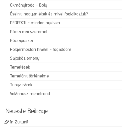
Okmányiroda – Bóly
Őseink: hogyan éltek és mivel foglalkoztak?
PERFEKT! – minden nyelven
Pócsa mai szemmel
Pócsapuszta
Polgármesteri hivatal – fogadóóra
Sajtóközlemény
Temetések
Temetőnk történelme
Tunya rácok
Volánbusz menetrend
Neueste Beiträge
In Zukunft