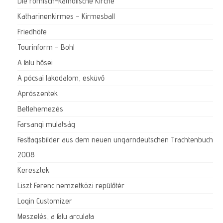
Die römisch-katholische Kirche
Katharinenkirmes – Kirmesball
Friedhöfe
Tourinform – Bohl
A falu hősei
A pócsai lakodalom, esküvő
Aprószentek
Betlehemezés
Farsangi mulatság
Festtagsbilder aus dem neuen ungarndeutschen Trachtenbuch
2008
Keresztek
Liszt Ferenc nemzetközi repülőtér
Login Customizer
Meszelés, a falu arculata