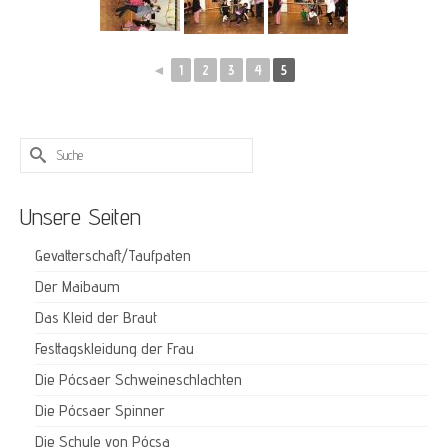
◄
1
2
3
4
5
Suche
nach:
Unsere Seiten
Gevatterschaft/Taufpaten
Der Maibaum
Das Kleid der Braut
Festtagskleidung der Frau
Die Pócsaer Schweineschlachten
Die Pócsaer Spinner
Die Schule von Pócsa