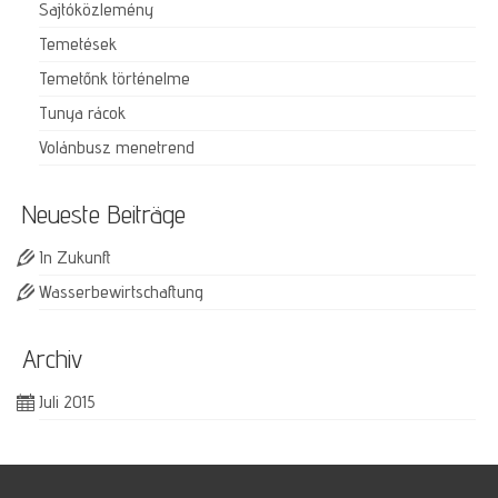
Sajtóközlemény
Temetések
Temetőnk történelme
Tunya rácok
Volánbusz menetrend
Neueste Beiträge
In Zukunft
Wasserbewirtschaftung
Archiv
Juli 2015