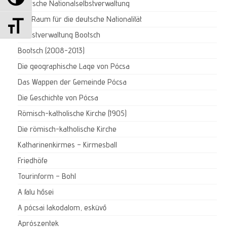
Deutsche Nationalselbstverwaltung
Schrift vergrößern
Der Raum für die deutsche Nationalität
Selbstverwaltung Bootsch
Bootsch (2008-2013)
Die geographische Lage von Pócsa
Das Wappen der Gemeinde Pócsa
Die Geschichte von Pócsa
Römisch-katholische Kirche (1905)
Die römisch-katholische Kirche
Katharinenkirmes – Kirmesball
Friedhöfe
Tourinform – Bohl
A falu hősei
A pócsai lakodalom, esküvő
Aprószentek