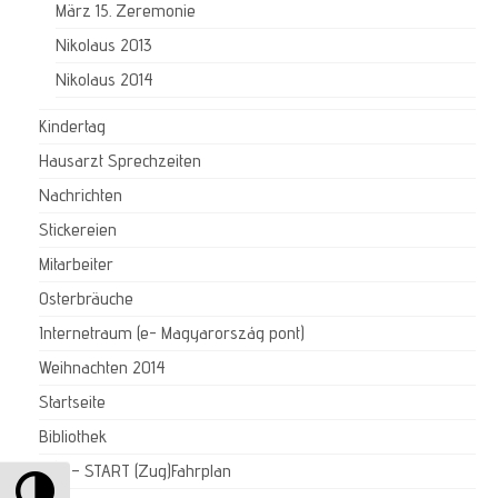
März 15. Zeremonie
Nikolaus 2013
Nikolaus 2014
Kindertag
Hausarzt Sprechzeiten
Nachrichten
Stickereien
Mitarbeiter
Osterbräuche
Internetraum (e- Magyarország pont)
Weihnachten 2014
Startseite
Bibliothek
Umschalten auf hohe Kontraste
MÁV – START (Zug)Fahrplan