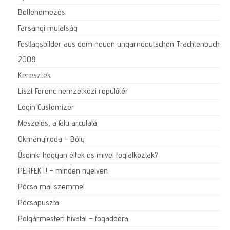
Betlehemezés
Farsangi mulatság
Festtagsbilder aus dem neuen ungarndeutschen Trachtenbuch
2008
Keresztek
Liszt Ferenc nemzetközi repülőtér
Login Customizer
Meszelés, a falu arculata
Okmányiroda – Bóly
Őseink: hogyan éltek és mivel foglalkoztak?
PERFEKT! – minden nyelven
Pócsa mai szemmel
Pócsapuszta
Polgármesteri hivatal – fogadóóra